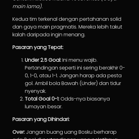
main lama).
Kedua tim terkenal dengan pertahanan solid
dan gaya main pragmatis. Mereka lebih takut
kalah daripada ingin menang.
Pasaran yang Tepat:
Under 2.5 Goal:
Ini menu wajib.
Pertandingan seperti ini sering berakhir 0-
0, 1-0, atau 1-1. Jangan harap ada pesta
gol. Ambil bola Bawah (Under) dan tidur
nyenyak.
Total Goal 0-1:
Odds-nya biasanya
lumayan besar.
Pasaran yang Dihindari:
Over:
Jangan buang uang Bosku berharap