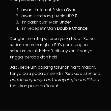
Lawan tim lemah? Main
Over
.
Lawan seimbang? Main
HDP 0
.
Tim parkir bus? Main
Under
.
Tim kepepet? Main
Double Chance
.
Dengan memilih pasaran yang tepat, Bosku
sudah memenangkan 50% pertarungan
sebelum peluit kick-off dibunyikan. Sisanya
tinggal berdoa dan hoki.
Jadi, sebelum pasang taruhan nanti malam,
tanya dulu pada diri sendiri:
“Kira-kira skenario
pertandingannya bakal kayak gimana?”
Baru
tentukan pasaran Bosku!