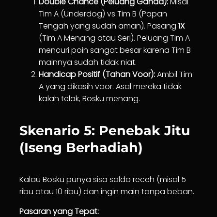
Double Chance (Peluang Ganda):
Misal
Tim A (Underdog) vs Tim B (Papan
Tengah yang sudah aman). Pasang
1X
(Tim A Menang atau Seri). Peluang Tim A
mencuri poin sangat besar karena Tim B
mainnya sudah tidak niat.
Handicap Positif (Tahan Voor):
Ambil Tim
A yang dikasih voor. Asal mereka tidak
kalah telak, Bosku menang.
Skenario 5: Penebak Jitu
(Iseng Berhadiah)
Kalau Bosku punya sisa saldo receh (misal 5
ribu atau 10 ribu) dan ingin main tanpa beban.
Pasaran yang Tepat: