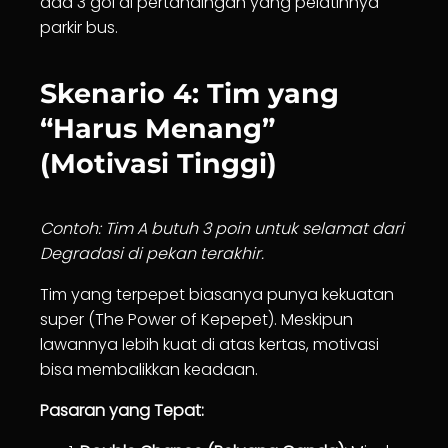
ada 3 gol di pertandingan yang pelatihnya
parkir bus.
Skenario 4: Tim yang
“Harus Menang”
(Motivasi Tinggi)
Contoh: Tim A butuh 3 poin untuk selamat dari
Degradasi di pekan terakhir.
Tim yang terpepet biasanya punya kekuatan
super (The Power of Kepepet). Meskipun
lawannya lebih kuat di atas kertas, motivasi
bisa membalikkan keadaan.
Pasaran yang Tepat: