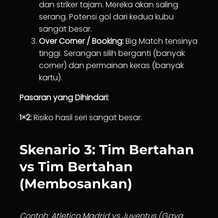
dan striker tajam. Mereka akan saling
serang. Potensi gol dari kedua kubu
sangat besar.
Over Corner / Booking:
Big Match tensinya
tinggi. Serangan silih berganti (banyak
corner) dan permainan keras (banyak
kartu).
Pasaran yang Dihindari:
1×2:
Risiko hasil seri sangat besar.
Skenario 3: Tim Bertahan
vs Tim Bertahan
(Membosankan)
Contoh: Atletico Madrid vs Juventus (Gaya