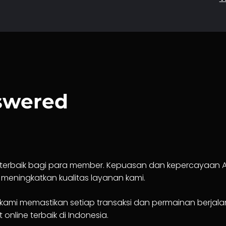
yang
Membuat
Live
Casino
Online
Terasa
Lebih
swered
Nyata:
Sensasi
Las
Vegas
dalam
Genggaman
terbaik bagi para member. Kepuasan dan kepercayaan A
Anda
 meningkatkan kualitas layanan kami.
 kami memastikan setiap transaksi dan permainan berjala
nline terbaik di Indonesia.