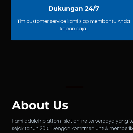
Dukungan 24/7
Tim customer service kami siap membantu Anda
kapan saja.
About Us
Kami adalah platform slot online terpercaya yang 
sejak tahun 2015. Dengan komitmen untuk member