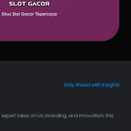
Stay Ahead with Insights
expert takes on UX, branding, and innovation, this