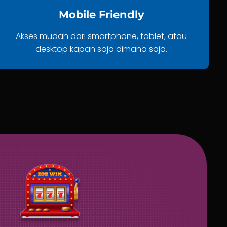
Mobile Friendly
Akses mudah dari smartphone, tablet, atau
desktop kapan saja dimana saja.