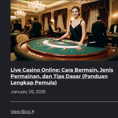
Live Casino Online: Cara Bermain, Jenis
Permainan, dan Tips Dasar (Panduan
Lengkap Pemula)
January 29, 2026
:
View Blog 🡭
Live