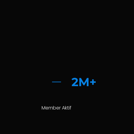
2M+
Member Aktif