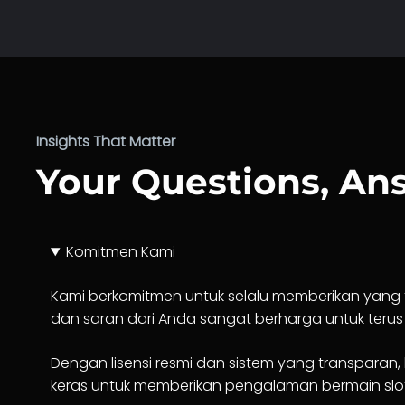
Casino
Online:
Cara
Bermain,
Jenis
Permainan,
Insights That Matter
dan
Your Questions, An
Tips
Dasar
(Panduan
Lengkap
Komitmen Kami
Pemula)
Kami berkomitmen untuk selalu memberikan yang 
dan saran dari Anda sangat berharga untuk terus
Dengan lisensi resmi dan sistem yang transparan,
keras untuk memberikan pengalaman bermain slot o